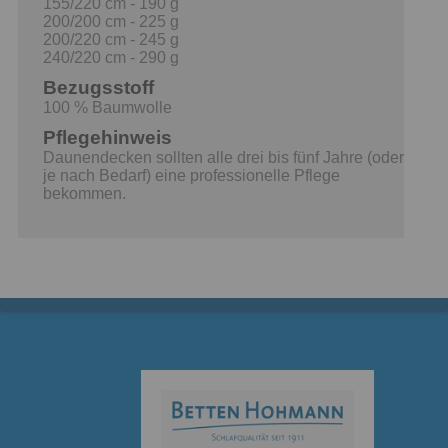
155/220 cm - 190 g
200/200 cm - 225 g
200/220 cm - 245 g
240/220 cm - 290 g
Bezugsstoff
100 % Baumwolle
Pflegehinweis
Daunendecken sollten alle drei bis fünf Jahre (oder
je nach Bedarf) eine professionelle Pflege
bekommen.