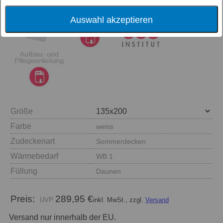
Auswahl akzeptieren
Größe
Farbe
weiss
Zudeckenart
Sommerdecken
Wärmebedarf
WB 1
Füllung
Daunen
Preis:
289,95 €
inkl. MwSt., zzgl.
Versand
Versand nur innerhalb der EU.