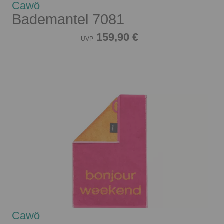
Cawö
Bademantel 7081
159,90 €
UVP
Cawö