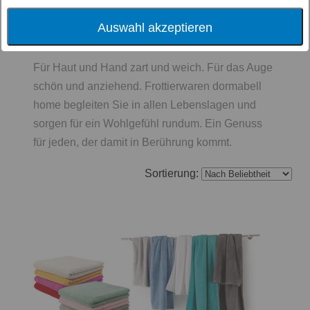
Auswahl akzeptieren
Frottier & Bademäntel
Für Haut und Hand zart und weich. Für das Auge
schön und anziehend. Frottierwaren dormabell
home begleiten Sie in allen Lebenslagen und
sorgen für ein Wohlgefühl rundum. Ein Genuss
für jeden, der damit in Berührung kommt.
Sortierung: