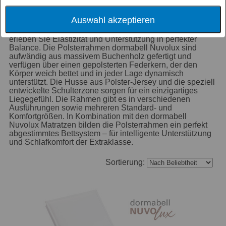
dormabell Nuvolux
Auswahl akzeptieren
Gönnen Sie sich ganz besonderen Schlafkomfort und
erleben Sie Elastizität und Unterstützung in perfekter
Balance. Die Polsterrahmen dormabell Nuvolux sind
aufwändig aus massivem Buchenholz gefertigt und
verfügen über einen gepolsterten Federkern, der den
Körper weich bettet und in jeder Lage dynamisch
unterstützt. Die Husse aus Polster-Jersey und die speziell
entwickelte Schulterzone sorgen für ein einzigartiges
Liegegefühl. Die Rahmen gibt es in verschiedenen
Ausführungen sowie mehreren Standard- und
Komfortgrößen. In Kombination mit den dormabell
Nuvolux Matratzen bilden die Polsterrahmen ein perfekt
abgestimmtes Bettsystem – für intelligente Unterstützung
und Schlafkomfort der Extraklasse.
Sortierung: