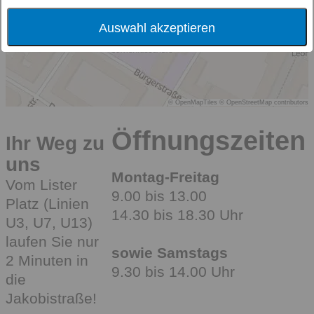
Auswahl akzeptieren
© OpenMapTiles
© OpenStreetMap contributors
Öffnungszeiten
Ihr Weg zu
uns
Montag-Freitag
Vom Lister
9.00 bis 13.00
Platz (Linien
14.30 bis 18.30 Uhr
U3, U7, U13)
laufen Sie nur
sowie Samstags
2 Minuten in
9.30 bis 14.00 Uhr
die
Jakobistraße!