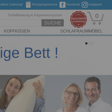
nfreie Lieferung*
Reinigungsservice
Facebook
Instagram
0
Schlafberatung & Körpermesssystem
SUCHE
KOPFKISSEN
SCHLAFRAUMMÖBEL