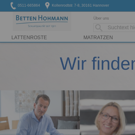
0511-665864
Kollenrodtstr. 7-8, 30161 Hannover
Über uns
LATTENROSTE
MATRATZEN