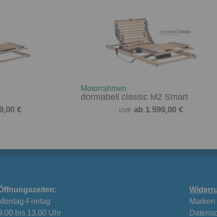
Motorrahmen
3
dormabell classic M2 Smart
9,00 €
ab 1.599,00 €
UVP
Öffnungszeiten:
Widerru
Montag-Freitag
Marken
9.00 bis 13.00 Uhr
Datensc