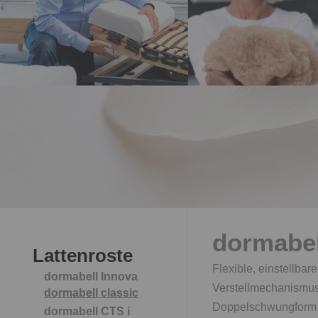
dormabel
Lattenroste
Flexible, einstellb
dormabell Innova
Verstellmechanismus 
dormabell classic
Doppelschwungform de
dormabell CTS i