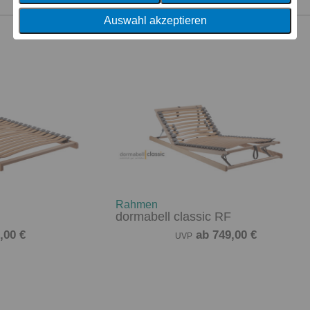
Auswahl akzeptieren
Rahmen
dormabell classic RF
,00 €
ab 749,00 €
UVP