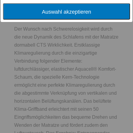
Auswahl akzeptieren
dormabell CTS
Der Wunsch nach Schwerelosigkeit wird durch
die neue Dynamik des Schlafens mit der Matratze
dormabell CTS Wirklichkeit. Erstklassige
Klimaregulierung durch die einzigartige
Verbindung folgender Elemente:
luftdurchlässiger, elastischer Aquacell® Komfort-
Schaum, die spezielle Kern-Technologie
ermöglicht eine perfekte Klimaregulierung durch
die abgestimmte Verknüpfung von vertikalen und
horizontalen Belüftungskanälen. Das belüftete
Klima-Griffband erleichtert mit seinen 50
Eingriffsmöglichkeiten das bequeme Drehen und
Wenden der Matratze und fördert zudem den