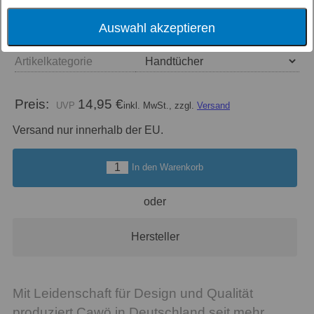
Größe
Auswahl akzeptieren
Farbe
Artikelkategorie
Preis:
14,95 €
inkl. MwSt., zzgl.
Versand
Versand nur innerhalb der EU.
In den Warenkorb
oder
Hersteller
Mit Leidenschaft für Design und Qualität
produziert Cawö in Deutschland seit mehr