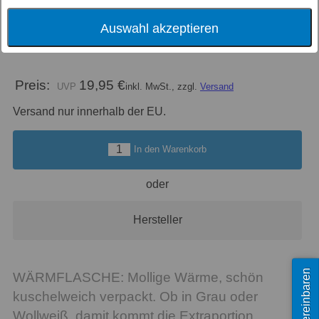
Auswahl akzeptieren
Farbe
Preis:
19,95 €
inkl. MwSt., zzgl.
Versand
Versand nur innerhalb der EU.
In den Warenkorb
oder
Hersteller
Termin vereinbaren
WÄRMFLASCHE: Mollige Wärme, schön
kuschelweich verpackt. Ob in Grau oder
Wollweiß, damit kommt die Extraportion