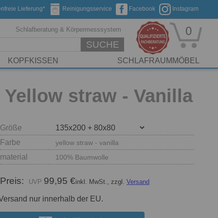
nfreie Lieferung*
Reinigungsservice
Facebook
Instagram
0
Schlafberatung & Körpermesssystem
SUCHE
KOPFKISSEN
SCHLAFRAUMMÖBEL
Yellow straw - Vanilla
Größe
Farbe
yellow straw - vanilla
material
100% Baumwolle
Preis:
99,95 €
inkl. MwSt., zzgl.
Versand
Versand nur innerhalb der EU.