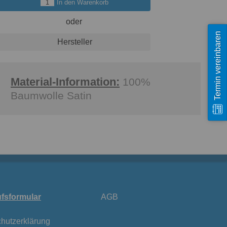
In den Warenkorb
oder
Termin vereinbaren
Hersteller
Material-Information:
100%
Baumwolle Satin
fsformular
AGB
hutzerklärung