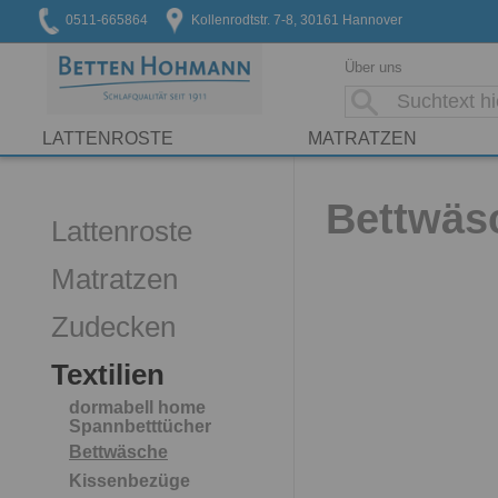
0511-665864
Kollenrodtstr. 7-8, 30161 Hannover
Über uns
LATTENROSTE
MATRATZEN
Bettwäsc
Lattenroste
Matratzen
Zudecken
Textilien
dormabell home
Spannbetttücher
Bettwäsche
Kissenbezüge