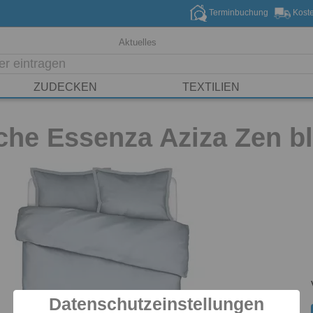
Terminbuchung
Koste
Aktuelles
ZUDECKEN
TEXTILIEN
che Essenza Aziza Zen b
Datenschutzeinstellungen