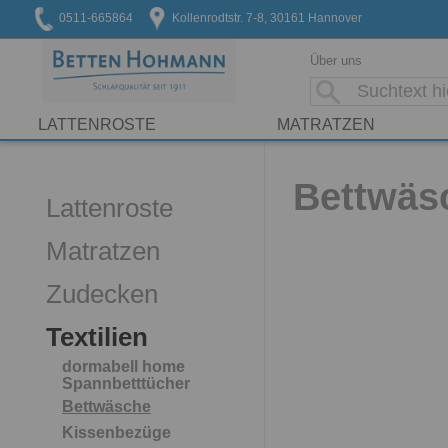
0511-665864
Kollenrodtstr. 7-8, 30161 Hannover
Über uns
LATTENROSTE
MATRATZEN
Bettwäs
Lattenroste
Matratzen
Zudecken
Textilien
dormabell home
Spannbetttücher
Bettwäsche
Kissenbezüge