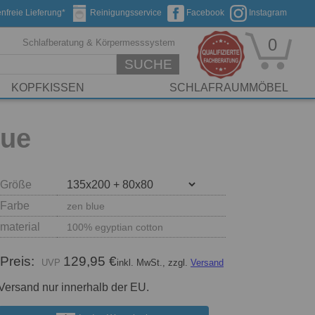
nfreie Lieferung*
Reinigungsservice
Facebook
Instagram
0
Schlafberatung & Körpermesssystem
SUCHE
KOPFKISSEN
SCHLAFRAUMMÖBEL
lue
Größe
Farbe
zen blue
material
100% egyptian cotton
Preis:
129,95 €
inkl. MwSt., zzgl.
Versand
Versand nur innerhalb der EU.