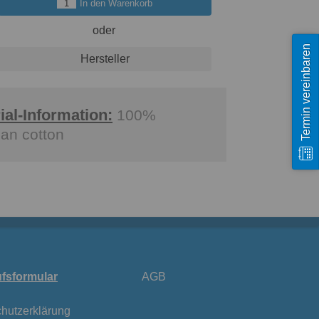
In den Warenkorb
oder
Termin vereinbaren
Hersteller
ial-Information:
100%
ian cotton
fsformular
AGB
hutzerklärung