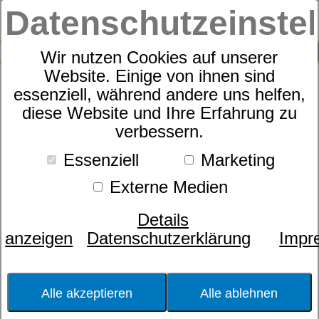
Datenschutzeinste
0
SUCHE
Wir nutzen Cookies auf unserer
Website. Einige von ihnen sind
essenziell, während andere uns helfen,
Lattoflex Schaummatratze
diese Website und Ihre Erfahrung zu
verbessern.
19cm H2 medium mit
Sitzkante AV/AV 100 x 200 cm
Essenziell
Marketing
Externe Medien
Details
anzeigen
Datenschutzerklärung
Impr
Alle akzeptieren
Alle ablehnen