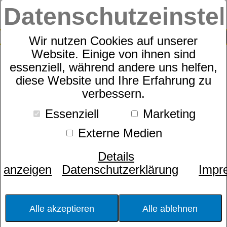
Datenschutzeinste
0
SUCHE
Wir nutzen Cookies auf unserer
Website. Einige von ihnen sind
essenziell, während andere uns helfen,
Motorrahmen
diese Website und Ihre Erfahrung zu
dormabell Nuvolux M3 F
verbessern.
memory
Essenziell
Marketing
Externe Medien
Details
anzeigen
Datenschutzerklärung
Impr
Alle akzeptieren
Alle ablehnen